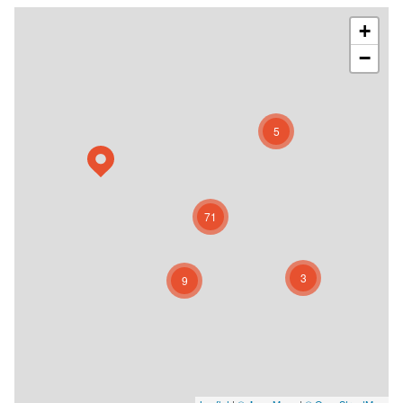
+
−
5
71
3
9