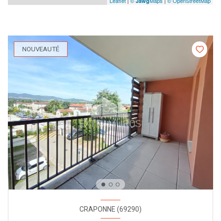
Leaflet
|
©
Maps
|
© OpenStreetMap
Jawg
NOUVEAUTÉ
CRAPONNE (69290)