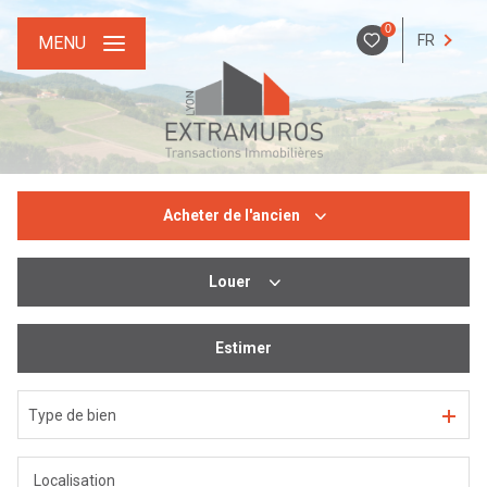
0
FR
MENU
Acheter
de l'ancien
Louer
De l'ancien
De l'immo pro
Estimer
De l'immo pro
Type de bien