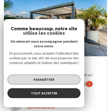
Comme beaucoup, notre site
utilise les cookies
On aimerait vous accompagner pendant
votre visite.
En poursuivant, vous acceptez l'utilisation des
cookies par ce site, afin de vous proposer des
contenus adaptés et réaliser des statistiques !
TASSIN-LA-DEMI-LUNE (69160)
Appartement 5 pièce(s) 3 chambre(s) 109 m²
PARAMÉTRER
Balcon
Ascenseur
2
TOUT ACCEPTER
550 000 €
Proposé par
Lyon extramuros