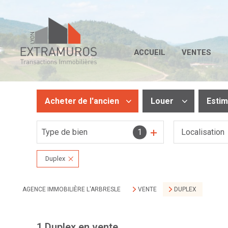
ACCUEIL
VENTES
Acheter
de l'ancien
Louer
Esti
Type de bien
1
De l'ancien
De l'immo pro
De l'immo pro
Duplex
AGENCE IMMOBILIÈRE L'ARBRESLE
VENTE
DUPLEX
1
Duplex en vente