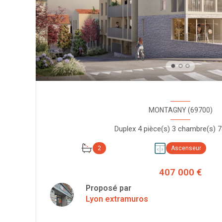
MONTAGNY (69700)
2
Ascenseur
407 000 €
Proposé par
Lyon extramuros