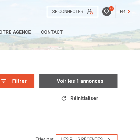
0
SE CONNECTER
FR
OTRE AGENCE
CONTACT
Filtrer
Voir les
1
annonces
Réinitialiser
Trier par
LES PLUS RÉCENTES