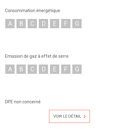
Consommation énergétique
A
B
C
D
E
F
G
Emission de gaz à effet de serre
A
B
C
D
E
F
G
DPE non concerné
VOIR LE DÉTAIL