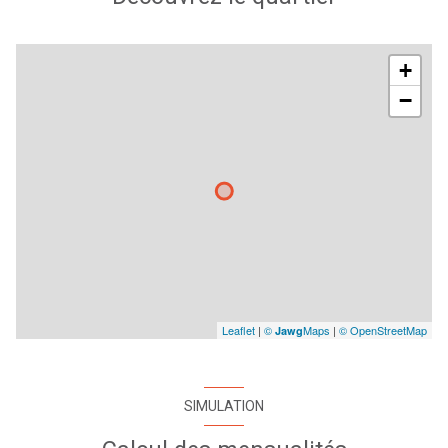
+
−
Leaflet
|
©
Maps
|
© OpenStreetMap
Jawg
SIMULATION