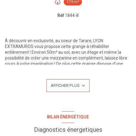
179 m²
Réf
1844-8
À découvrir en exclusivité, au coeur de Tarare, LYON
EXTRAMUROS vous propose cette grange à réhabiliter
entièrement ! Environ 50m² au sol, avec un étage et même la
+2
possibilité de créer une mezzanine en complément, laissez libre
cours à votre imagination ! De plus cette grange dispose d'une
parcelle de terrain de 179m² (environ 120m² de jardin exploitable)
et est située à deux pas du Théâtre et des commerces du centre-
ville.La gare se trouve à moins 900m !
AFFICHER PLUS
Pour en savoir plus et organiser une visite, contactez Mme GURET
Will - Statut d'agent commercial - n° RSAC: 800 935 314 -
06.22.01.78.39 ou l'agence LYON EXTRAMUROS au
04.27.19.46.86, votre agence au centre de L'Arbresle. Visites
possibles du lundi au samedi. Retrouvez l'ensemble de nos
annonces sur notre site. Les honoraires d'agence sont
BILAN ÉNERGÉTIQUE
intégralement à la charge du vendeur.
Diagnostics énergetiques