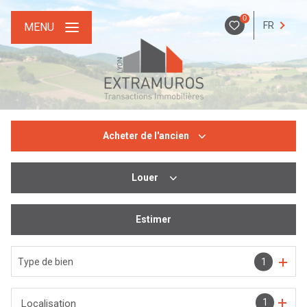
0
FR
MENU
Acheter
de l'ancien
Louer
De l'ancien
De l'immo pro
Estimer
De l'immo pro
Type de bien
1
1
Localisation