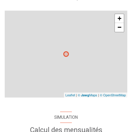
cave
+
terrasse
−
visiophone
interphone
Leaflet
|
©
Maps
|
© OpenStreetMap
Jawg
SIMULATION
Calcul des mensualités