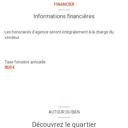
cuisine séparée (équipée)
FINANCIER
Chauffage individuel : radiateur (fioul)
Informations financières
1 garage(s)
Les honoraires d'agence seront intégralement à la charge du
vendeur
4 parking(s)
exposition Sud-Est
Taxe foncière annuelle
850 €
1 niveau(x)
1er étage
1 étage(s)
AUTOUR DU BIEN
vue dégagée sur vignes
Découvrez le quartier