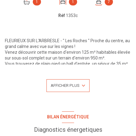
1
1
7
Réf
1353c
FLEURIEUX SUR L'ARBRESLE - " Les Roches " Proche du centre, au
grand calme avec vue sur les vignes !
Venez découvrir cette maison d'environ 125 m² habitables élevée
sur sous-sol complet sur un terrain d'environ 950 m².
Vous trouverez de plain-pied un hall d'entrée, un séjour de 35 m²
avec cheminée, une cuisine fermée, 3 chambres, un bureau, une
salle de bains et un wc.
Sous-sol complet en béton armé avec garage 3 voitures, une cave
AFFICHER PLUS
de 30 m², une chaufferie de 14 m² et une pièce habitable de 17
m².
Chauffage central Fioul, doubles vitrages, portail et porte de
garage électrique, visiophone. Travaux de rafraîchissement à
prévoir.
Tout à l'égout.
BILAN ÉNERGÉTIQUE
Pour plus d'informations ou une visite n'hésitez pas à nous
contacter au 04.27.19.46.86, LYON EXTRAMUROS.
Diagnostics énergetiques
Bien proposé par Franck VIEILLEDENT - Statut d'agent commercial