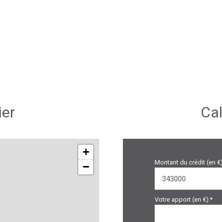
2.00 m²
ier
Cal
+
Montant du crédit (en €
−
Votre apport (en €) *