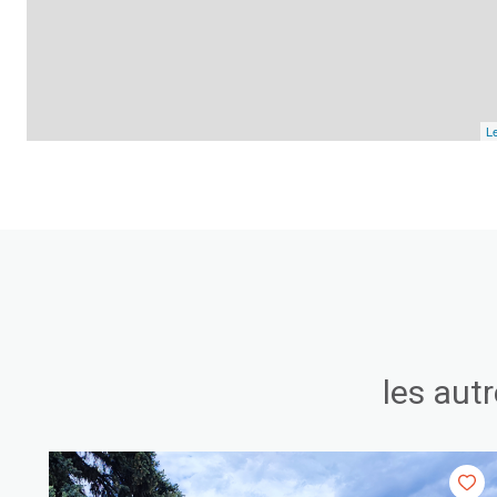
Le
les aut