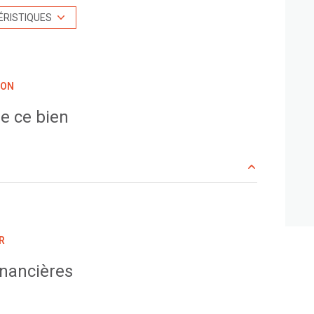
ascenseur
ÉRISTIQUES
balcon
ION
interphone
e ce bien
7.80 m²
27.55 m²
R
9.45 m²
inancières
11.50 m²
5.15 m²