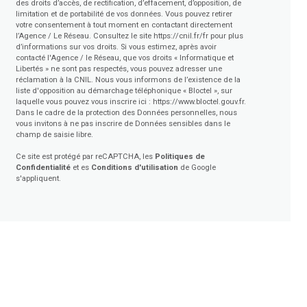
des droits d’accès, de rectification, d’effacement, d’opposition, de
limitation et de portabilité de vos données. Vous pouvez retirer
votre consentement à tout moment en contactant directement
l’Agence / Le Réseau. Consultez le site
https://cnil.fr/fr
pour plus
d’informations sur vos droits. Si vous estimez, après avoir
contacté l'Agence / le Réseau, que vos droits « Informatique et
Libertés » ne sont pas respectés, vous pouvez adresser une
réclamation à la CNIL. Nous vous informons de l’existence de la
liste d'opposition au démarchage téléphonique « Bloctel », sur
laquelle vous pouvez vous inscrire ici :
https://www.bloctel.gouv.fr
.
Dans le cadre de la protection des Données personnelles, nous
vous invitons à ne pas inscrire de Données sensibles dans le
champ de saisie libre.
Ce site est protégé par reCAPTCHA, les
Politiques de
Confidentialité
et es
Conditions d'utilisation
de Google
s'appliquent.