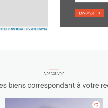
ENVOYER
aflet
|
©
Maps
|
© OpenStreetMap
Jawg
A DÉCOUVRIR
res biens correspondant à votre r