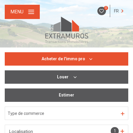
0
FR
MENU
Acheter
de l'immo pro
Louer
De l'ancien
De l'immo pro
Estimer
De l'immo pro
Type de commerce
1
Localisation