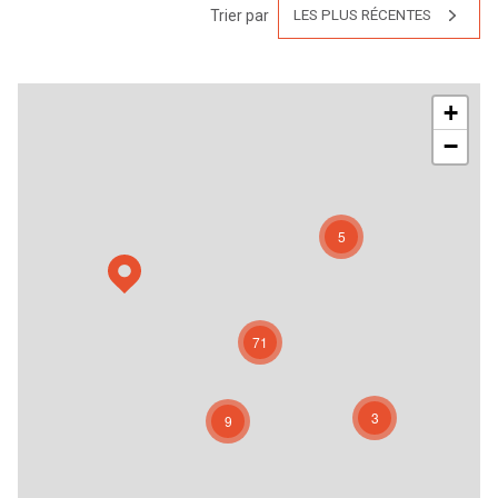
Trier par
LES PLUS RÉCENTES
+
−
5
71
3
9