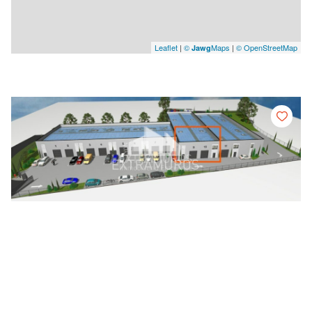
Leaflet
|
©
Maps
|
© OpenStreetMap
Jawg