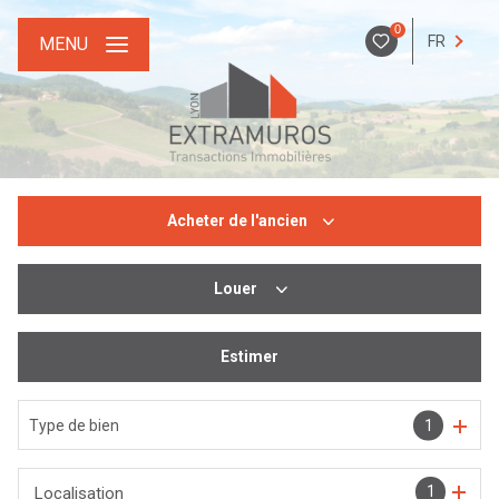
0
FR
MENU
Acheter
de l'ancien
Louer
De l'ancien
De l'immo pro
Estimer
De l'immo pro
Type de bien
1
1
Localisation