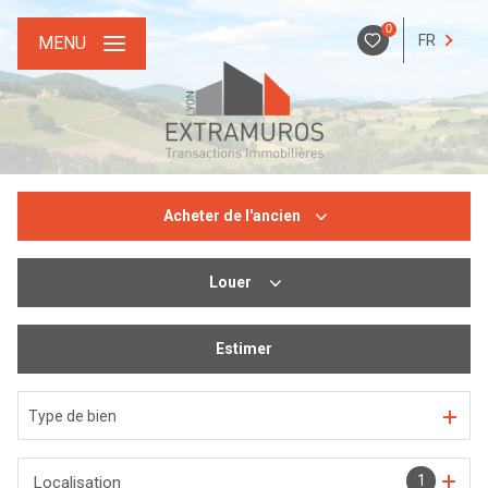
0
FR
MENU
Acheter
de l'ancien
Louer
De l'ancien
De l'immo pro
Estimer
De l'immo pro
Type de bien
1
Localisation