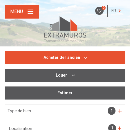
0
FR
MENU
Acheter
de l'ancien
Louer
De l'ancien
De l'immo pro
Estimer
De l'immo pro
Type de bien
1
1
Localisation