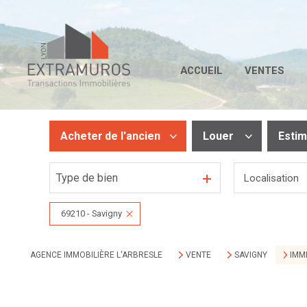
ACCUEIL
VENTES
Acheter
de l'ancien
Louer
Esti
Type de bien
Localisation
De l'ancien
De l'immo pro
De l'immo pro
69210 - Savigny
AGENCE IMMOBILIÈRE L'ARBRESLE
VENTE
SAVIGNY
IMM