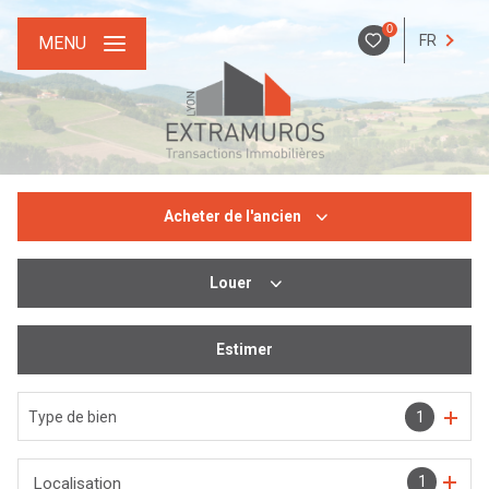
0
FR
MENU
Acheter
de l'ancien
Louer
De l'ancien
De l'immo pro
Estimer
De l'immo pro
Type de bien
1
1
Localisation