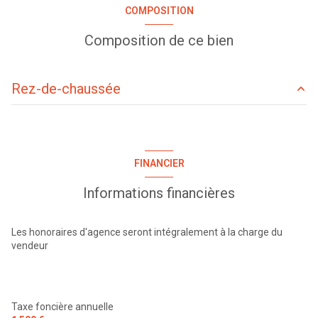
construit en 1950
COMPOSITION
cuisine aménagée
Composition de ce bien
Chauffage individuel : radiateur (gaz)
Rez-de-chaussée
2 garage(s)
ENTREE
8 m²
2 niveau(x)
TOILETTES
2 m²
FINANCIER
CUISINE
30 m²
1 étage(s)
Informations financières
SALON
40 m²
cave
SALLE D'EAU
6 m²
Les honoraires d'agence seront intégralement à la charge du
vendeur
CHAMBRE 1
15 m²
interphone
DEGAGEMENT
4 m²
DEGAGEMENT NUIT
15 m²
Taxe foncière annuelle