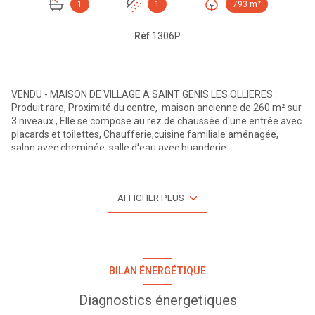
1
1
793 m²
Réf
1306P
VENDU - MAISON DE VILLAGE A SAINT GENIS LES OLLIERES :
Produit rare, Proximité du centre, maison ancienne de 260 m² sur
3 niveaux , Elle se compose au rez de chaussée d'une entrée avec
placards et toilettes, Chaufferie,cuisine familiale aménagée,
salon avec cheminée, salle d'eau avec buanderie.
Au 1er niveau : Dégagement nuit, 4 chambres, salle de bains,
toilettes.
Au 2 ème Niveau : 3 pièces en réserve, possibilité de 3 chambres
AFFICHER PLUS
supplémentaires.
En annexes : un garage avec grenier, cave, terrain plat, clos et
arboré de 800 m². Possibilité d'installer une piscine. Chauffage
individuel Gaz de ville. Toutes les commodités à pieds, écoles
commerces, transports en commun. Coup de coeur assuré.
Pour plus d'informations ou une visite n'hésitez pas à nous
BILAN ÉNERGÉTIQUE
contacter au 04.27.19.46.86, LYON EXTRAMUROS.
Bien proposé par Bruno Lanfranchi 06.14.60.89.11 - Gérant -
Diagnostics énergetiques
Visites possibles du lundi au samedi. Retrouvez l'ensemble de nos