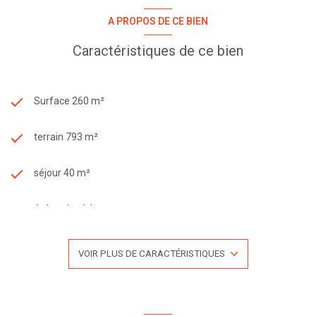
A PROPOS DE CE BIEN
Caractéristiques de ce bien
Surface 260 m²
terrain 793 m²
séjour 40 m²
4 chambre(s)
1 salle(s) de bain
VOIR PLUS DE CARACTÉRISTIQUES
1 salle(s) d'eau