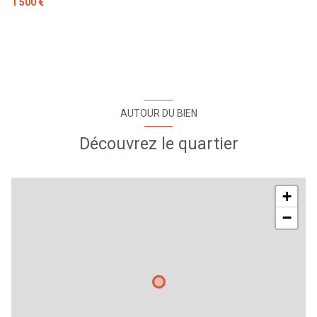
1 500 €
CHAMBRE 2
12 m²
CHAMBRE 4
14 m²
BUREAU
14 m²
GRENIER 2
30 m²
CHAMBRE 3
14 m²
AUTOUR DU BIEN
SALLE DE BAINS
6 m²
Découvrez le quartier
GRENIER 1
25 m²
+
−