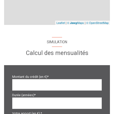
Leaflet
|
©
Maps
|
© OpenStreetMap
Jawg
SIMULATION
Calcul des mensualités
Montant du crédit (en €)*
Durée (années)*
Votre apport (en €) *