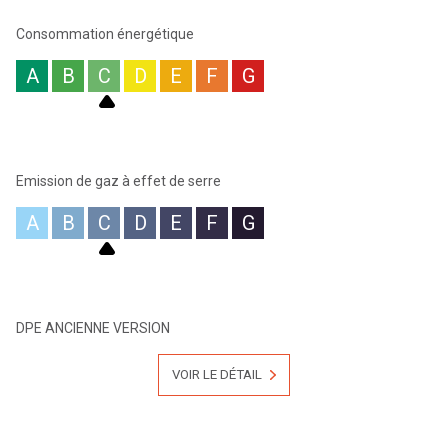
annonces sur notre site www.lyonextramuros.com
Les honoraires d'agence sont intégralement à la charge du
Consommation énergétique
vendeur.
A
B
C
D
E
F
G
Emission de gaz à effet de serre
A
B
C
D
E
F
G
DPE ANCIENNE VERSION
VOIR LE DÉTAIL