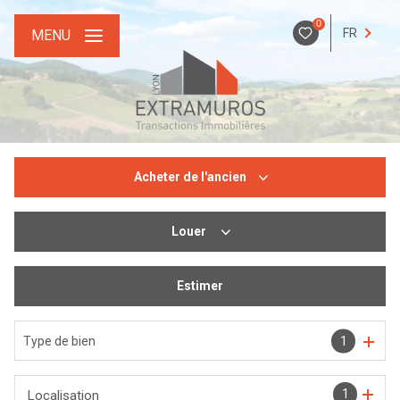
0
FR
MENU
Acheter
de l'ancien
Louer
De l'ancien
De l'immo pro
Estimer
De l'immo pro
Type de bien
1
1
Localisation