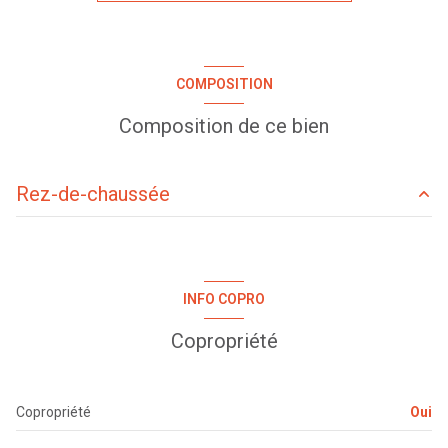
cuisine séparée (équipée)
Chauffage collectif : chaudière (gaz de ville)
COMPOSITION
2ème étage
Composition de ce bien
6 étage(s)
Rez-de-chaussée
ascenseur
entrée
10.56 m²
cave
cuisine
9.01 m²
INFO COPRO
WC
0.98 m²
balcon
Copropriété
salle de bain
3.59 m²
interphone
salle d'eau
1.27 m²
Copropriété
Oui
chambre
12.38 m²