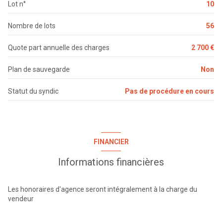
Lot n°
10
chambre
10.99 m²
salon/sejour
16.59 m²
Nombre de lots
56
dressing
2.44 m²
Quote part annuelle des charges
2 700 €
DEGAGEMENT
2.3 m²
Plan de sauvegarde
Non
Statut du syndic
Pas de procédure en cours
FINANCIER
Informations financières
Les honoraires d'agence seront intégralement à la charge du
vendeur