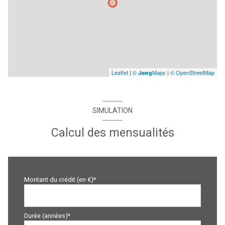
Leaflet
|
©
Maps
|
© OpenStreetMap
Jawg
SIMULATION
Calcul des mensualités
Montant du crédit (en €)*
Durée (années)*