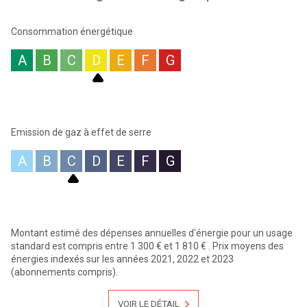
par Christelle RUGGERI - EI -Votre agent commercial sur Mornant -
O658205063 - N°RSAC 840 693 592 - Visites possibles du lundi au
samedi. Retrouvez l'ensemble de nos annonces sur notre site. Les
Consommation énergétique
honoraires d'agence sont intégralement à la charge du vendeur.
“Les informations sur les risques auxquels ce bien est exposé sont
A
B
C
D
E
F
G
disponibles sur le site Géorisques :
www.georisques.gouv.fr
”
Les informations sur les risques auxquels ce bien est exposé sont
disponibles sur le site
Géorisques
Emission de gaz à effet de serre
A
B
C
D
E
F
G
Montant estimé des dépenses annuelles d'énergie pour un usage
standard est compris entre 1 300 € et 1 810 € . Prix moyens des
énergies indexés sur les années 2021, 2022 et 2023
(abonnements compris).
VOIR LE DÉTAIL