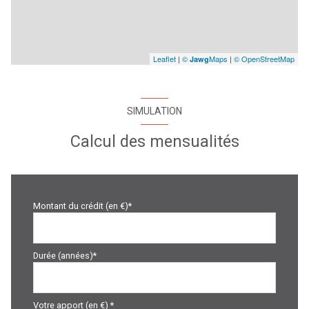
Leaflet
|
©
Maps
|
© OpenStreetMap
Jawg
SIMULATION
Calcul des mensualités
Montant du crédit (en €)*
Durée (années)*
Votre apport (en €) *