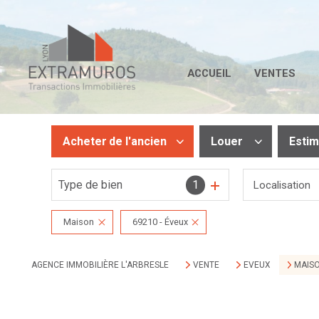
ACCUEIL
VENTES
Acheter
de l'ancien
Louer
Esti
Type de bien
1
Localisation
De l'ancien
De l'immo pro
De l'immo pro
Maison
69210 - Éveux
AGENCE IMMOBILIÈRE L'ARBRESLE
VENTE
EVEUX
MAIS