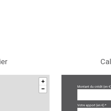
1 m²
9 m²
9 m²
12 m²
29 m²
15 m²
ier
Cal
2 m²
15 m²
90 m²
+
Montant du crédit (en €
−
6 m²
Votre apport (en €) *