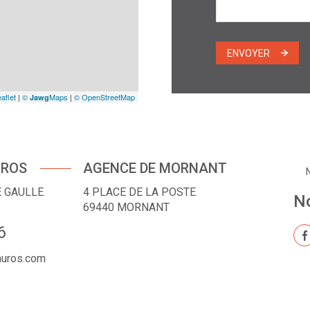
ENVOYER
aflet
|
©
Maps
|
© OpenStreetMap
Jawg
UROS
AGENCE DE MORNANT
E GAULLE
4 PLACE DE LA POSTE
No
69440
MORNANT
6
muros.com