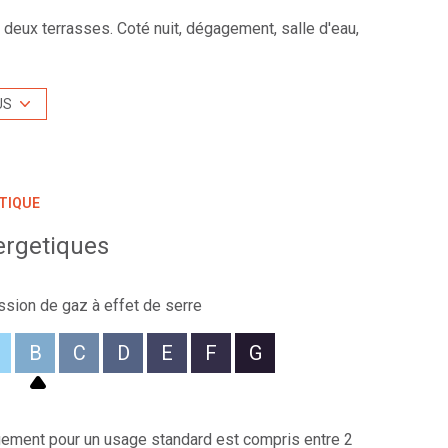
deux terrasses. Coté nuit, dégagement, salle d'eau,
 provenant d'une extension, séjour exposé
ou 2 chambres.
 atelier, 3/4 places de stationnements. Terrain clos
US
e. Cour de stationnements. Proximité du centre de
. Accès A89 et gare tram-train à moins de 10
s contacter au 04.27.19.46.86, LYON EXTRAMUROS
TIQUE
de nos annonces sur notre site.
ergetiques
r -
endeur.
ssion de gaz à effet de serre
é sont disponibles sur le site
Géorisques
B
C
D
E
F
G
ement pour un usage standard est compris entre 2