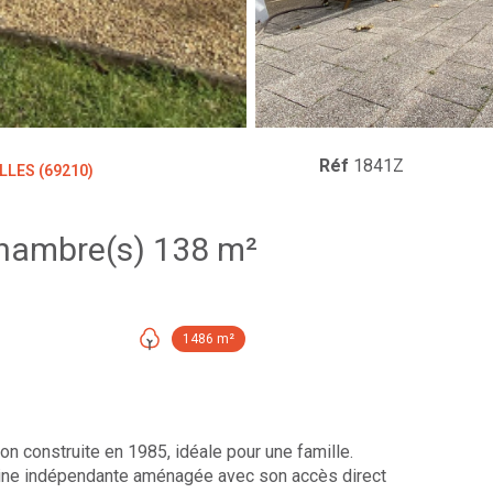
Réf
1841Z
LES (69210)
Maison 7 pièce(s) 4 chambre(s) 138 m²
1486 m²
n construite en 1985, idéale pour une famille.
isine indépendante aménagée avec son accès direct