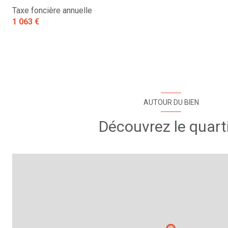
Taxe foncière annuelle
WC
1 063 €
chambre
chambre
chambre
salon/sejour
AUTOUR DU BIEN
chambre
Découvrez le quart
salle de bain
mezzanine
SOUS SOL