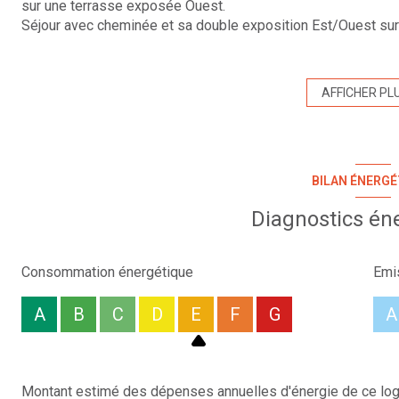
sur une terrasse exposée Ouest.
Séjour avec cheminée et sa double exposition Est/Ouest sur 
toilettes, 3 Chambres avec placards. Dans la seconde partie
Sud/Ouest avec mezzanine bureau, salle d'eau, toilettes, 1 
En annexes sous sol de 90 m² avec buanderie, toilettes, cave,
AFFICHER PL
et arboré de 1400 m² avec jeux de boules, potager, piscinabl
Saint Germain-Nuelles avec ses commerces et école primaire
minutes en voiture.
Pour plus d'informations ou une visite n'hésitez pas à nou
BILAN ÉNERGÉ
votre agence au centre de l'Arbresle.
Visites possibles du lundi au samedi. Retrouvez l'ensemble 
Diagnostics én
Bien proposé par Bruno Lanfranchi - Statut d'agent immobillie
Les honoraires d'agence sont intégralement à la charge du v
Consommation énergétique
Emi
Les informations sur les risques auxquels ce bien est expos
A
B
C
D
E
F
G
A
Montant estimé des dépenses annuelles d'énergie de ce log