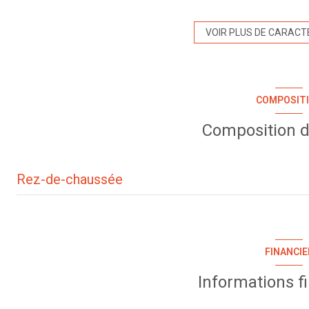
Chauffage individuel : radiateur (electrique)
VOIR PLUS DE CARACT
exposition Sud-Ouest
COMPOSIT
arboré
Composition d
visiophone
Rez-de-chaussée
entrée
cuisine
FINANCIE
salon/sejour
Informations f
salle de bain