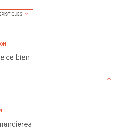
3 garage(s)
ÉRISTIQUES
terrasse
ION
piscinable
e ce bien
10 m²
10 m²
R
29 m²
inancières
6 m²