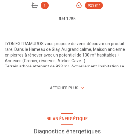
1
923 m²
Réf
1785
LYON EXTRAMUROS vous propose de venir découvrir un produit
rare, Dans le Hameau de Glay, Au grand calme, Maison ancienne
en pierres à rénover avec un potentiel de 130 m² habitables +
Annexes (Grenier, réserves, Atelier, Cave...).
Terrain arboré attenant de 923 m². Actuellement l'habitation se
compose d'une entrée avec toilettes, une cuisine et une salle
d'eau, à l'étage une grande pièce de vie, un bureau et une grande
chambre, au 2ème étage un grenier, une pièce réserve et un
AFFICHER PLUS
bureau.
Coté annexe : atelier, cave, rangement. Le terrain est arboré et
plat avec possibilité de construire une piscine. Cette maison était
occupée en résidence secondaire, il faudra prévoir des travaux
importants pour lui redonner tout son cachet d'autrefois.
Possibilité de façade en pierres dorées.
BILAN ÉNERGÉTIQUE
Pour plus d'informations ou une visite n'hésitez pas à nous
contacter au 04.27.19.46.86, LYON EXTRAMUROS votre agence au
Diagnostics énergetiques