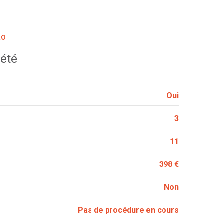
RO
iété
Oui
3
11
398 €
Non
Pas de procédure en cours