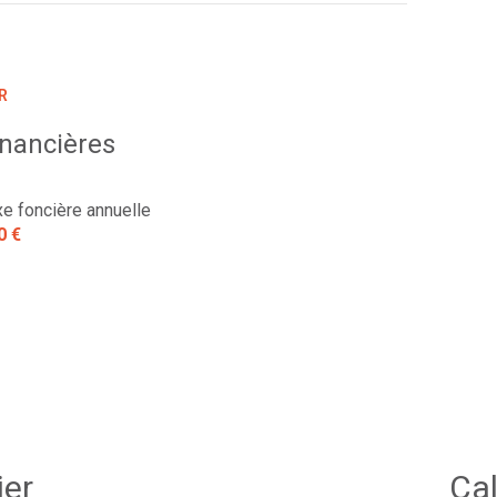
R
inancières
xe foncière annuelle
0 €
ier
Cal