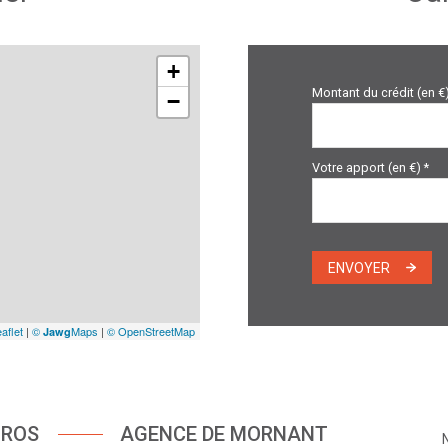
+
Montant du crédit (en €
−
Votre apport (en €) *
ENVOYER
aflet
|
©
Maps
|
© OpenStreetMap
Jawg
UROS
AGENCE DE MORNANT