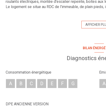
roulants électriques, montée d'escalier repeinte, boites aux 
Le logement se situe au RDC de l'immeuble, de plain pieds, i
salle d'eau avec toilettes, il est entièrement refait à neuf du
individuel électrique.
Possibilité d'acquérir une place de parking en plus du logem
AFFICHER PL
Proximité immédiate des commerces, des transports en comm
charges annuelles 400 €.
Pour plus d'informations ou une visite, n'hésitez pas à no
votre agence au centre de l'Arbresle.
BILAN ÉNERGÉ
Visites possibles du lundi au samedi. Retrouvez l'ensemble 
Bien proposé par Bruno Lanfranchi - Statut d'agent immobilie
Diagnostics én
Les honoraires d'agence sont intégralement à la charge du v
“Les informations sur les risques auxquels ce bien est exposé
www.georisques.gouv.fr
”
Consommation énergétique
Emi
Les informations sur les risques auxquels ce bien est expos
A
B
C
D
E
F
G
A
DPE ANCIENNE VERSION