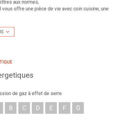
lettres aux normes,
l vous offre une pièce de vie avec coin cuisine, une
 sol au plafond, pret à etre habité ou loué.Chauffage
ent.
US
uns, et des axes routiers. Copropriété de 11 lots -
us contacter au 04.27.19.46.86, LYON EXTRAMUROS
TIQUE
de nos annonces sur notre site.
r -
ergetiques
endeur.
 sont disponibles sur le site Géorisques :
ssion de gaz à effet de serre
é sont disponibles sur le site
Géorisques
B
C
D
E
F
G