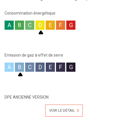
Les honoraires d'agence sont intégralement à la charge du
vendeur.
Consommation énergétique
A
B
C
D
E
F
G
Emission de gaz à effet de serre
A
B
C
D
E
F
G
DPE ANCIENNE VERSION
VOIR LE DÉTAIL