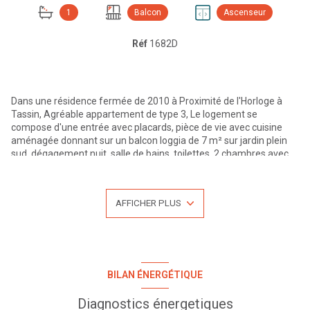
1
Balcon
Ascenseur
Réf
1682D
Dans une résidence fermée de 2010 à Proximité de l'Horloge à
Tassin, Agréable appartement de type 3, Le logement se
compose d'une entrée avec placards, pièce de vie avec cuisine
aménagée donnant sur un balcon loggia de 7 m² sur jardin plein
sud, dégagement nuit, salle de bains, toilettes, 2 chambres avec
placards. En annexes une cave et une place de parking en sous-
sol. Proximité toutes commodités. 57 Lots de copropriété,
Charges annuelles 1305 €.
AFFICHER PLUS
Appartement loué 685 €/mois jusqu'au 14/06/2021.
Pour plus d'informations ou une visite n'hésitez pas à nous
contacter au 04.27.19.46.86, LYON EXTRAMUROS votre agence au
centre de l'Arbresle.
Visites possibles du lundi au samedi. Retrouvez l'ensemble de nos
annonces sur notre site www.lyonextramuros.com
BILAN ÉNERGÉTIQUE
Bien proposé par Bruno Lanfranchi au 06.14.60.89.11 - Agent
immobillier -
Diagnostics énergetiques