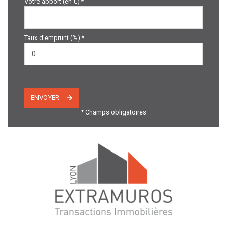
Votre apport (en €) *
Taux d'emprunt (%) *
ENVOYER
* Champs obligatoires