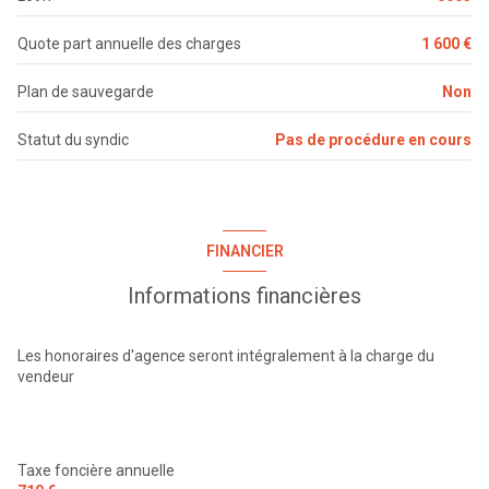
interphone
balcon
2.8 m²
Quote part annuelle des charges
1 600 €
Plan de sauvegarde
Non
Statut du syndic
Pas de procédure en cours
FINANCIER
Informations financières
Les honoraires d'agence seront intégralement à la charge du
vendeur
Taxe foncière annuelle