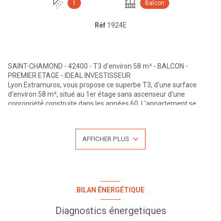
1
Balcon
Réf
1924E
SAINT-CHAMOND - 42400 - T3 d'environ 58 m² - BALCON -
PREMIER ETAGE - IDEAL INVESTISSEUR
Lyon Extramuros, vous propose ce superbe T3, d'une surface
d'environ 58 m², situé au 1er étage sans ascenseur d'une
copropriété construite dans les années 60.
L'appartement se
compose d'une cuisine aménagée d'environ 8 m² avec balcon, et
ouverte sur le salon de plus de 24 m². La pièce de vie a une double
exposition Est/Ouest. Le côté nuit est composé de 2 chambres
AFFICHER PLUS
avec placard intégré, d'une salle d'eau et d'un toilette séparé.
Une cave privative et un jardin collectif viennent compléter ce
bien.
Idéalement situé, il est à proximité des grands axes, des écoles,
des commerces et des commodités (bus, boulangerie, coiffeur,
médecins, hôpital etc...)
BILAN ÉNERGÉTIQUE
Chauffage collectif au gaz par radiateurs. Eau chaude individuelle
par chauffe-eau électrique.
Diagnostics énergetiques
Taxe foncière: 733€.