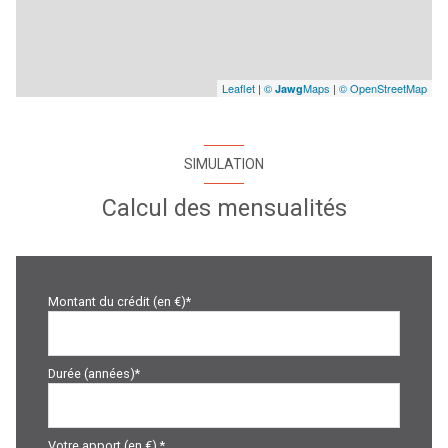
Leaflet
|
©
Maps
|
© OpenStreetMap
Jawg
SIMULATION
Calcul des mensualités
Montant du crédit (en €)*
Durée (années)*
Votre apport (en €) *