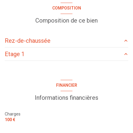
1 salle(s) d'eau
COMPOSITION
construit en 2017
Composition de ce bien
cuisine américaine (équipée)
Rez-de-chaussée
Chauffage individuel : air pulsé (aérothermique)
Etage 1
pièce à vivre
34.91 m²
1 garage(s)
WC
1.35 m²
chambre
11.51 m²
chambre
11.54 m²
exposition Sud-Ouest
chambre
14.87 m²
FINANCIER
salle d'eau
2.91 m²
chambre
12.56 m²
1 niveau(x)
Informations financières
WC
1.44 m²
DEGAGEMENT
4.23 m²
garage
22.1 m²
piscinable
salle de bain
5.27 m²
Charges
100 €