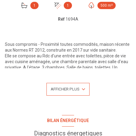
1
1
500 m²
Réf
1694A
Sous compromis - Proximité toutes commodités, maison récente
aux Normes RT 2012, construite en 2017 sur vide sanitaire.
Elle se compose au Rdc d'une entrée avec toilettes, pièce de vie
avec cuisine aménagée, une chambre parentale avec salle d'eau
privative. A l'étage, 3 chambres, Salle de bains, toilettes. Un
garrage de 22 m² complète le logement.
Chauffage par pompe à chaleur au sol au Rdc et radiateurs à
l'étage. Terrain clos et arboré de 500 m². Proximité centre village
AFFICHER PLUS
avec école primaire et commerces. Transport en commun Ligne
TCL C 24 pour Gorges de Loup à pieds.
Pour plus d'informations ou une visite n'hésitez pas à nous
contacter au 04.27.19.46.86 LYON EXTRAMUROS votre agence au
centre de l'Arbresle.
Visites possibles du lundi au samedi. Retrouvez l'ensemble de nos
BILAN ÉNERGÉTIQUE
annonces sur notre site www.lyonextramuros.com
Bien proposé par Bruno Lanfranchi - Agent immobillier -
Diagnostics énergetiques