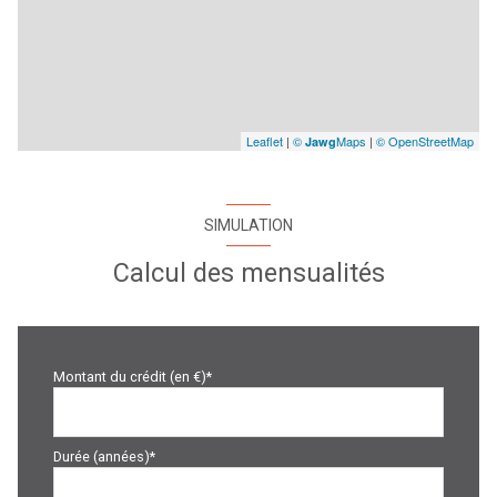
Leaflet
|
©
Maps
|
© OpenStreetMap
Jawg
SIMULATION
Calcul des mensualités
Montant du crédit (en €)*
Durée (années)*