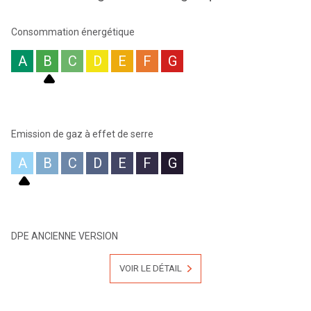
Les honoraires d'agence sont intégralement à la charge du
vendeur.
Consommation énergétique
A
B
C
D
E
F
G
Emission de gaz à effet de serre
A
B
C
D
E
F
G
DPE ANCIENNE VERSION
VOIR LE DÉTAIL