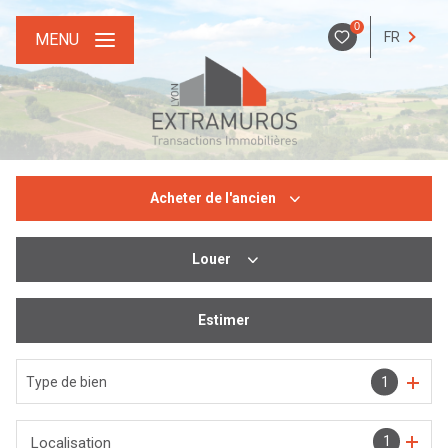
0
FR
MENU
Acheter
de l'ancien
Louer
De l'ancien
De l'immo pro
Estimer
De l'immo pro
Type de bien
1
1
Localisation