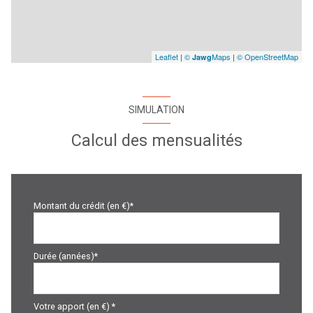
Leaflet
|
©
Maps
|
© OpenStreetMap
Jawg
SIMULATION
Calcul des mensualités
Montant du crédit (en €)*
Durée (années)*
Votre apport (en €) *