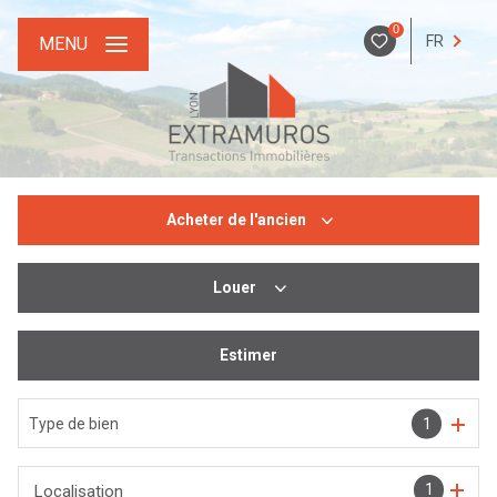
0
FR
MENU
Acheter
de l'ancien
Louer
De l'ancien
De l'immo pro
Estimer
De l'immo pro
Type de bien
1
1
Localisation