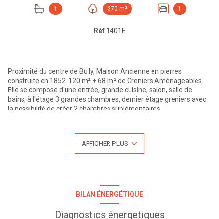
1
370 m²
1
Réf
1401E
Proximité du centre de Bully, Maison Ancienne en pierres
construite en 1852, 120 m² + 68 m² de Greniers Aménageables.
Elle se compose d'une entrée, grande cuisine, salon, salle de
bains, à l'étage 3 grandes chambres, dernier étage greniers avec
la possibilité de créer 2 chambres suplémentaires..
En annexes on retrouve 2 caves de 40 et 20 m², un garage de 15
m², Cellier, Abris de jardin.
Terrain attenant de 370 m² environ. Gros Oeuvres en bon état,
AFFICHER PLUS
chauffage central au gaz, tout à l'égout.
Prévoir travaux raffraichissements Ecoles primaires, commerces,
à pieds. .A 5 minutes de l'Arbresle avec la gare et le tram-train,
Accès A89 rapide.
Pour plus d'informations ou une visite n'hésitez pas à nous
contacter au 04.27.19.46.86, LYON EXTRAMUROS votre agence au
BILAN ÉNERGÉTIQUE
centre de l'Arbresle.
Visites possibles du lundi au samedi. Retrouvez l'ensemble de nos
Diagnostics énergetiques