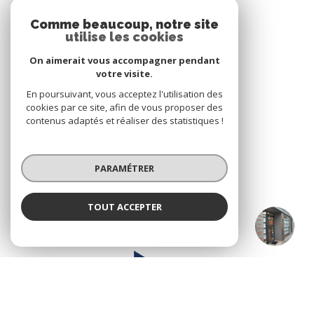
4 PLACE DE LA POSTE
Comme beaucoup, notre site
69440
MORNANT
utilise les cookies
On aimerait vous accompagner pendant
votre visite.
NOS RÉSEAUX
En poursuivant, vous acceptez l'utilisation des
cookies par ce site, afin de vous proposer des
Nous suivre
contenus adaptés et réaliser des statistiques !
PARAMÉTRER
ADHÉRENTS
TOUT ACCEPTER
Lyon extramuros
Nous adhérons
Agence