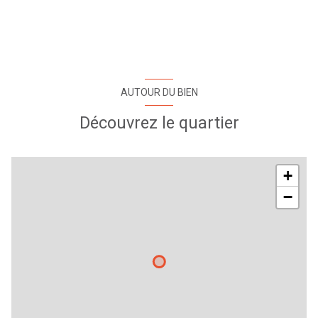
salle de bain
6.18 m²
WC
1.27 m²
balcon
8.26 m²
AUTOUR DU BIEN
Découvrez le quartier
+
−