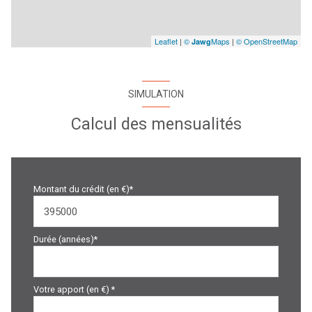
Leaflet
|
©
Maps
|
© OpenStreetMap
Jawg
SIMULATION
Calcul des mensualités
Montant du crédit (en €)*
Durée (années)*
Votre apport (en €) *