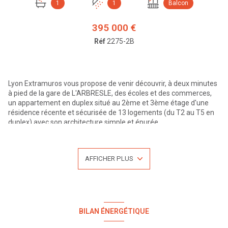
1
1
Balcon
395 000 €
Réf
2275-2B
Lyon Extramuros vous propose de venir découvrir, à deux minutes
à pied de la gare de L'ARBRESLE, des écoles et des commerces,
un appartement en duplex situé au 2ème et 3ème étage d'une
résidence récente et sécurisée de 13 logements (du T2 au T5 en
duplex) avec son architecture simple et épurée.
Vous profiterez d'une pièce de vie ouverte sur la cuisine orientée
Sud-Ouest d'une superficie totale de 39.66 m2 donnant
directement sur la terrasse de 23.88 m2, d'une entrée avec
AFFICHER PLUS
placard et d'un WC au 3ème étage. D'un espace nuit composé de
4 chambres avec placard dont 2 avec accès direct sur le balcon de
8.26 m2 exposé Sud-Ouest, d'une salle de bains, d'une salle d'eau
et d'un WC au 2ème étage.
L'appartement peut bénéficier d'un stationnement simple
sécurisée au prix de 10 000€ ou stationnement double au prix de
BILAN ÉNERGÉTIQUE
20 000€.