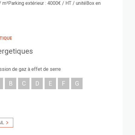
 / m²Parking extérieur : 4000€ / HT / unitéBox en
TIQUE
ergetiques
ssion de gaz à effet de serre
B
C
D
E
F
G
IL