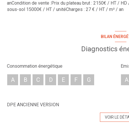
anCondition de vente :Prix du plateau brut : 2150€ / HT / HD
sous-sol 15000€ / HT / unitéCharges : 27 € / HT / m² / an
BILAN ÉNERGÉ
Diagnostics én
Consommation énergétique
Emi
A
B
C
D
E
F
G
A
DPE ANCIENNE VERSION
VOIR LE DÉTA