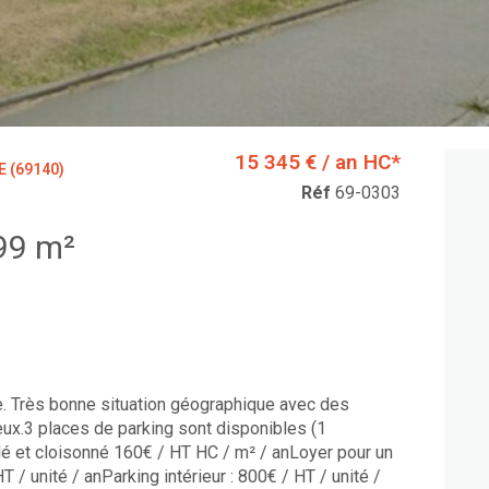
15 345 € / an HC*
E (69140)
Réf
69-0303
Bureaux 99 m²
e. Très bonne situation géographique avec des
eux.3 places de parking sont disponibles (1
blé et cloisonné 160€ / HT HC / m² / anLoyer pour un
 / unité / anParking intérieur : 800€ / HT / unité /