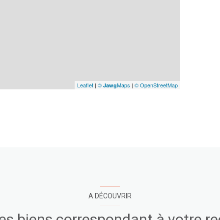
Leaflet
|
©
Maps
|
© OpenStreetMap
Jawg
A DÉCOUVRIR
res biens correspondant à votre r