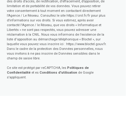
des droits d’accès, de rectification, d’effacement, d’opposition, de
limitation et de portabilité de vos données. Vous pouvez retirer
votre consentement à tout moment en contactant directement
l’Agence / Le Réseau. Consultez le site
https://cnil.fr/fr
pour plus
d’informations sur vos droits. Si vous estimez, après avoir
contacté l'Agence / le Réseau, que vos droits « Informatique et
Libertés » ne sont pas respectés, vous pouvez adresser une
réclamation à la CNIL. Nous vous informons de l’existence de la
liste d'opposition au démarchage téléphonique « Bloctel », sur
laquelle vous pouvez vous inscrire ici :
https://www.bloctel.gouv.fr
.
Dans le cadre de la protection des Données personnelles, nous
vous invitons à ne pas inscrire de Données sensibles dans le
champ de saisie libre.
Ce site est protégé par reCAPTCHA, les
Politiques de
Confidentialité
et es
Conditions d'utilisation
de Google
s'appliquent.