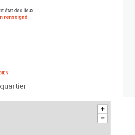
nt état des lieux
n renseigné
BIEN
quartier
+
−