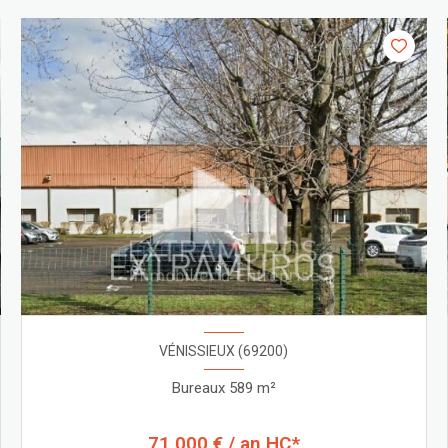
VÉNISSIEUX (69200)
Bureaux 589 m²
71 000 € / an HC*