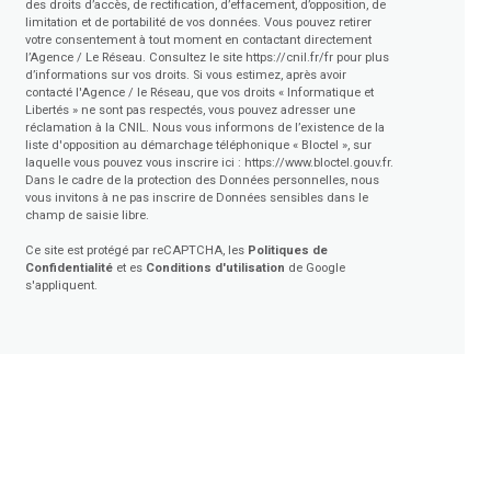
des droits d’accès, de rectification, d’effacement, d’opposition, de
limitation et de portabilité de vos données. Vous pouvez retirer
votre consentement à tout moment en contactant directement
l’Agence / Le Réseau. Consultez le site
https://cnil.fr/fr
pour plus
d’informations sur vos droits. Si vous estimez, après avoir
contacté l'Agence / le Réseau, que vos droits « Informatique et
Libertés » ne sont pas respectés, vous pouvez adresser une
réclamation à la CNIL. Nous vous informons de l’existence de la
liste d'opposition au démarchage téléphonique « Bloctel », sur
laquelle vous pouvez vous inscrire ici :
https://www.bloctel.gouv.fr
.
Dans le cadre de la protection des Données personnelles, nous
vous invitons à ne pas inscrire de Données sensibles dans le
champ de saisie libre.
Ce site est protégé par reCAPTCHA, les
Politiques de
Confidentialité
et es
Conditions d'utilisation
de Google
s'appliquent.