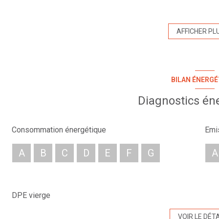
d'un bel espace commercial ou bureau type open space, d'une
Un vélux et une large porte vitrée apportent une belle lumino
AFFICHER PL
Idéalement accessible à 200 mètres de l'A47 et 5minutes de
du local. Ce bien profite également de la forte attractivité d
Givors, au coeur d'une zone commerciale dynamique accueillan
BILAN ÉNERGÉ
Loyer annuel : 9 600€ HT / AN soit 800 € HT / mois
Honoraires : 15 % du loyer annuel HT soit 1440 € HT
Diagnostics én
Bail : Commercial 3/6/9 ans
Consommation énergétique
Emi
A
B
C
D
E
F
G
A
DPE vierge
VOIR LE DÉTA