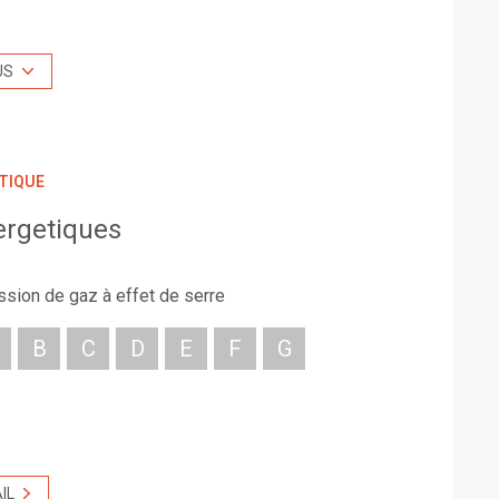
 kitchenette, de sanitaires avec douche privative.
sité à l'ensemble.
US
 l'A7. Une ligne de bus passe également à 40mètres
u secteur, situé dans le même bâtiment que Basic Fit
t près de 4millions de visiteurs par an.
TIQUE
ergetiques
ssion de gaz à effet de serre
B
C
D
E
F
G
IL