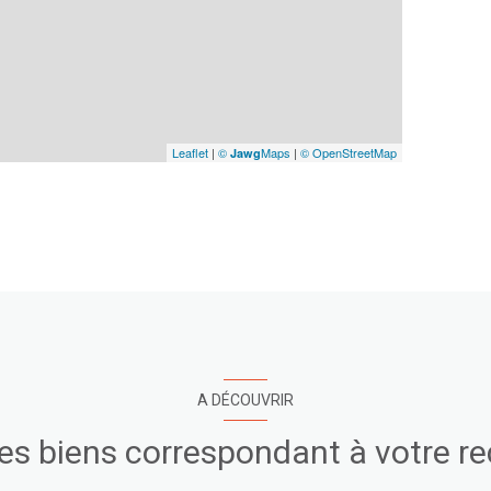
Leaflet
|
©
Maps
|
© OpenStreetMap
Jawg
A DÉCOUVRIR
res biens correspondant à votre r