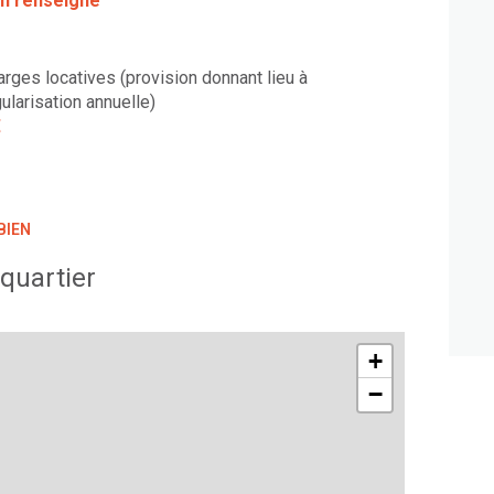
n renseigné
arges locatives (provision donnant lieu à
ularisation annuelle)
€
BIEN
quartier
+
−