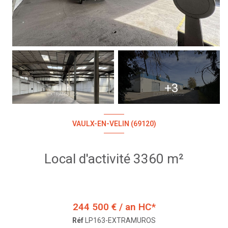
+3
VAULX-EN-VELIN (69120)
Local d'activité 3360 m²
244 500 € / an HC*
Réf
LP163-EXTRAMUROS