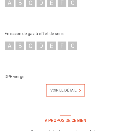
A
B
C
D
E
F
G
Bail ; Commercial 3/6/9 ans
Loyer : 20 375 € HT / mois
Honoraires : 24 450 € HT
Disponibilité : Immédiate
Emission de gaz à effet de serre
A
B
C
D
E
F
G
DPE vierge
VOIR LE DÉTAIL
A PROPOS DE CE BIEN