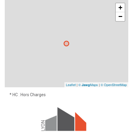
+
−
Leaflet
|
©
Maps
|
© OpenStreetMap
Jawg
* HC : Hors Charges