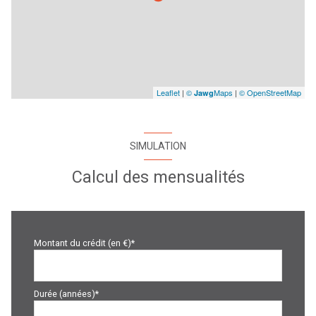
Leaflet
|
©
Maps
|
© OpenStreetMap
Jawg
SIMULATION
Calcul des mensualités
Montant du crédit (en €)*
Durée (années)*