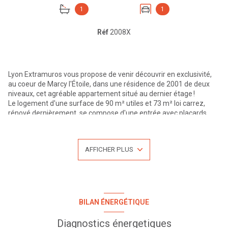
1
1
Réf
2008X
Lyon Extramuros vous propose de venir découvrir en exclusivité,
au coeur de Marcy l'Étoile, dans une résidence de 2001 de deux
niveaux, cet agréable appartement situé au dernier étage !
Le logement d'une surface de 90 m² utiles et 73 m² loi carrez,
rénové dernièrement, se compose d'une entrée avec placards,
d'une cuisine indépendante aménagée donnant sur une terrasse
plein sud, d'un salon avec baie vitrée sur la terrasse et une vue
champêtre. Une mezzanine à l'étage, idéal pour un bureau ou une
AFFICHER PLUS
chambre. Coté nuit, dégagement avec rangements, 2 chambres
avec placards, salle de bains, toilettes. Chauffage individuel au
gaz de ville. En annexes, un garage fermé et une cave. Toutes les
commodités à pied, commerces, écoles primaires, transport en
communs. Copropriété de 25 Lots. Charges annuelles de 1300 €.
Pour plus d'informations ou une visite, n'hésitez pas à nous
BILAN ÉNERGÉTIQUE
contacter au 04.27.19.46.86, LYON EXTRAMUROS votre agence au
centre de l'Arbresle. Bien proposé par Bruno LANFRANCHI - Statut
Diagnostics énergetiques